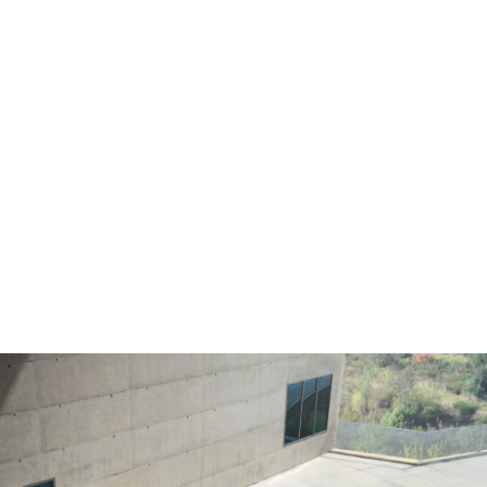
Опсег¹
515–624 км/ч
Технички податоци
BMW i7 xDrive60 Седан: Потрошувачка на енергија, комбинирано
WLTP vo l/100 km: 22,3–18,5; Електричен опсег, WLTP во км¹: 515–624
¹ Опсегот зависи од разни фактори, особено од: индивидуалниот
стил на возење, карактеристиките на маршрутата, надворешната
температура, греење/клима, пре-кондиционирање.