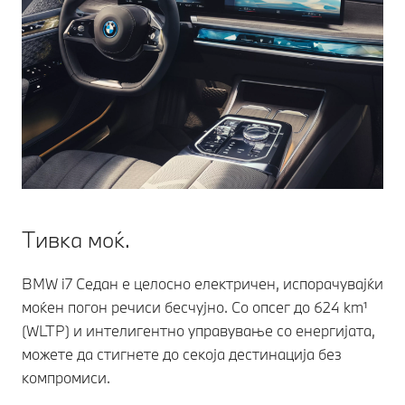
Тивка моќ.
BMW i7 Седан е целосно електричен, испорачувајќи
моќен погон речиси бесчујно. Со опсег до 624 km¹
(WLTP) и интелигентно управување со енергијата,
можете да стигнете до секоја дестинација без
компромиси.