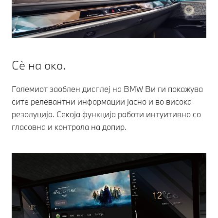
Сѐ на око.
Големиот заоблен дисплеј на BMW Ви ги покажува
сите релевантни информации јасно и во висока
резолуција. Секоја функција работи интуитивно со
гласовна и контрола на допир.