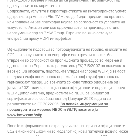
претходното возење и може да се разликуваат во зависност од
однесувањето на користењето.
Содржината, услугите и карактеристиките на интегрираната услуга
од трети лица Amazon Fire TV може да бидат предмет на промена
или повлечени без претходна најава во согласност со условите на
услугата на Амазон или ако одржувањето на производот стане
неразумен напор за BMW Group. Екран за во кино останува
употреблив преку HDMI интерфејсот.
Официјалните податоци за потрошувачката на гориво, емисиите на
CO2, потрошувачката на енергија и електричниот опсег беа
утврдени во согласност со пропишаната процедура за мерење и
одговараат на Европската регулатива (EК) 715/2007 во важечката
верзија. За опсезите, податоците утврдени според WLTP ја земаат
предвид секоја опционална опрема (во овој случај достапна на
германскиот пазар). За возилата со ново типско одобрение од 1
јануари 2021 година, постојат само официјалните податоци според
WLTP. Дополнително, вредностите на NEDC се бришат од
сертификатите за сообразност од 1 јануари 2023 година со
регулативата на ЕС 2022/195.
За повеќе информации за
процедурите за мерење NEDC и WLTP, посетете ја
www.bmw.com/wltp
Повеќе информации за потрошувачката на гориво и официјалните
СО2 емисии специфични за моделот кај нови патнички возила може