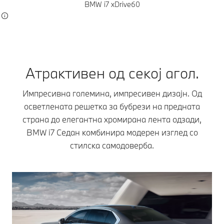
BMW i7 xDrive60
Атрактивен од секој агол.
Импресивна големина, импресивен дизајн. Од
осветлената решетка за бубрези на предната
страна до елегантна хромирана лента одзади,
BMW i7 Седан комбинира модерен изглед со
стилска самодоверба.