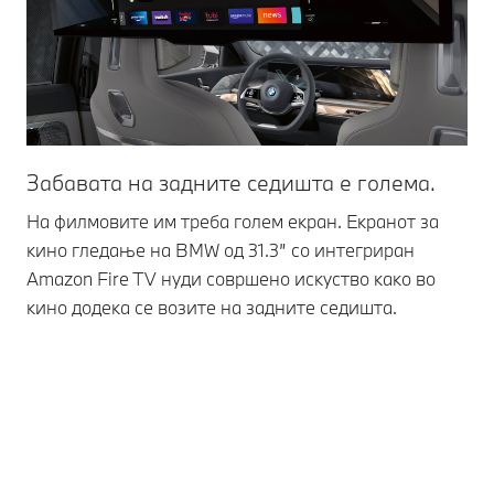
Забавата на задните седишта е голема.
На филмовите им треба голем екран. Екранот за
кино гледање на BMW од 31.3” со интегриран
Amazon Fire TV нуди совршено искуство како во
кино додека се возите на задните седишта.