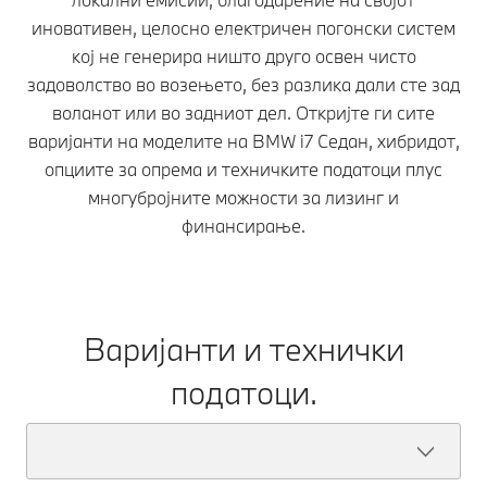
иновативен, целосно електричен погонски систем
кој не генерира ништо друго освен чисто
задоволство во возењето, без разлика дали сте зад
воланот или во задниот дел. Откријте ги сите
варијанти на моделите на BMW i7 Седан, хибридот,
опциите за опрема и техничките податоци плус
многубројните можности за лизинг и
финансирање.
Варијанти и технички
податоци.