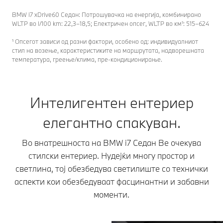
BMW i7 xDrive60 Седан: Потрошувачка на енергија, комбинирано
WLTP во l/100 km: 22,3–18,5; Електричен опсег, WLTP во км¹: 515–624
¹ Опсегот зависи од разни фактори, особено од: индивидуалниот
стил на возење, карактеристиките на маршрутата, надворешната
температура, греење/клима, пре-кондиционирање.
Интелигентен ентериер
елегантно спакуван.
Во внатрешноста на BMW i7 Седан Ве очекува
стилски ентериер. Нудејќи многу простор и
светлина, тој обезбедува светилиште со технички
аспекти кои обезбедуваат фасцинантни и забавни
моменти.