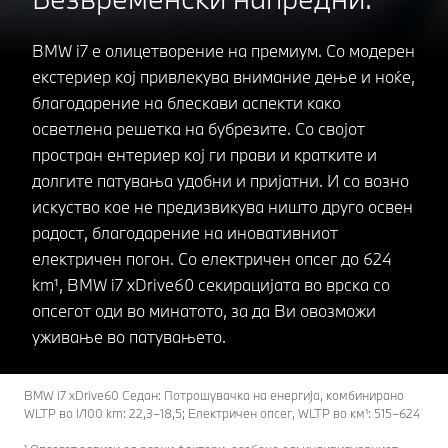
BMW i7 е олицетворение на премиум. Со модерен
екстериер кој привлекува внимание дење и ноќе,
благодарение на блескави аспекти како
осветлена решетка на бубрезите. Со својот
простран ентериер кој ги прави и кратките и
долгите патувања удобни и пријатни. И со возно
искуство кое не предизвикува ништо друго освен
радост, благодарение на иновативниот
електричен погон. Со електричен опсег до 624
km¹, BMW i7 xDrive60 секирацијата во врска со
опсегот оди во минатото, за да Ви овозможи
уживање во патувањето.
BMW i7 xDrive60 Седан: Потрошувачка на енергија, комбинирано
WLTP во l/100 km: 22,3–18,5; Електричен опсег, WLTP во км¹: 515–624