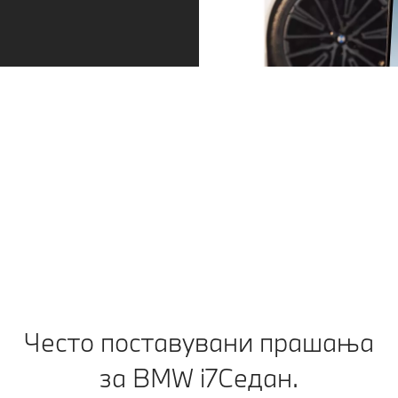
Сервис – токму кога Ви треба.
Секогаш чекор понапред. Дали доспева
сервис или се истрошени гумите: ние ќе Ве
контактираме навремено. Можете да
закажете сервис директно преку пораката во
вашата апликација My BMW. А потоа
опуштете се додека го продолжувате
патувањето.
Често поставувани прашања
за BMW i7Седан.