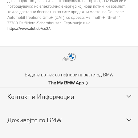
да се најдат во „Насоки за потрошувачка на гориво, СО2 емисии и
потрошувачка на електрична енергија кај нови патнички возила“,
кои се достапни бесплатно во сите продажни места, во Deutsche
Automobil Treuhand GmbH (DAT), со адреса: Hellmuth-Hirth-Str. 1,
73760 Ostfildern-Scharnhausen, Германија и на
https://www.dat.de/co2/
.
Бидете во тек со најновите вести од BMW
The My BMW App
Контакт и Информации
Доживејте го BMW
Помош при незгода
Побарајте понуда