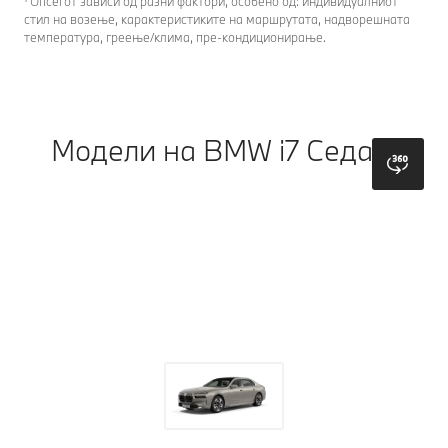
¹ Опсегот зависи од разни фактори, особено од: индивидуалниот
стил на возење, карактеристиките на маршрутата, надворешната
температура, греење/клима, пре-кондиционирање.
Модели на BMW i7 Седан.
bmw
Боја
Ентериер