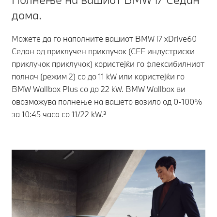
дома.
Можете да го наполните вашиот BMW i7 xDrive60
Седан од приклучен приклучок (CEE индустриски
приклучок приклучок) користејќи го флексибилниот
полнач (режим 2) со до 11 kW или користејќи го
BMW Wallbox Plus со до 22 kW. BMW Wallbox ви
овозможува полнење на вашето возило од 0-100%
за 10:45 часа со 11/22 kW.³