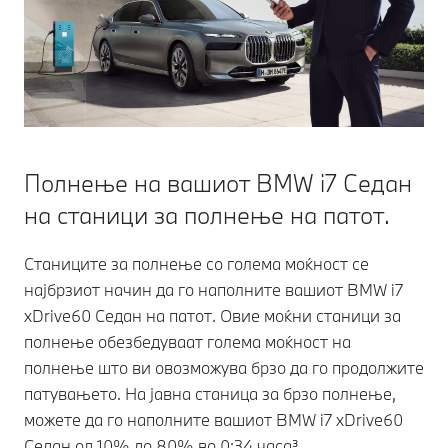
Полнење на вашиот BMW i7 Седан
на станици за полнење на патот.
Станиците за полнење со голема моќност се
најбрзиот начин да го наполните вашиот BMW i7
xDrive60 Седан на патот. Овие моќни станици за
полнење обезбедуваат голема моќност на
полнење што ви овозможува брзо да го продолжите
патувањето. На јавна станица за брзо полнење,
можете да го наполните вашиот BMW i7 xDrive60
Седан од 10% до 80% во 0:34 часа³.