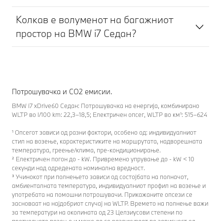
Колкав е волуменот на багажниот
простор на BMW i7 Седан?
Потрошувачка и CO2 емисии.
BMW i7 xDrive60 Седан: Потрошувачка на енергија, комбинирано
WLTP во l/100 km: 22,3–18,5; Електричен опсег, WLTP во км¹: 515–624
¹ Опсегот зависи од разни фактори, особено од: индивидуалниот
стил на возење, карактеристиките на маршрутата, надворешната
температура, греење/клима, пре-кондиционирање.
² Електричен погон до - kW. Привремено упрување до - kW < 10
секунди над одредената номинална вредност.
³ Учинокот при полнењето зависи од состојбата на полначот,
амбиенталната температура, индивидуалниот профил на возење и
употребата на помошни потрошувачи. Прикажаните опсези се
засноваат на најдобриот случај на WLTP. Времето на полнење важи
за температури на околината од 23 Целзиусови степени по