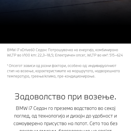
i7
THE
Модели на BMW i7 Седан.
Побарајте понуда
BMW i7 xDrive60 Седан: Потрошувачка на енергија, комбинирано
WLTP во l/100 km: 22,3–18,5; Електричен опсег, WLTP во км¹: 515–624
¹ Опсегот зависи од разни фактори, особено од: индивидуалниот
стил на возење, карактеристиките на маршрутата, надворешната
температура, греење/клима, пре-кондиционирање.
Задоволство при возење.
BMW i7 Седан го презема водството во секој
поглед, од технологија и дизајн до удобност и
самоуверено присуство на патот. Сето тоа без
локални емисии, благодарение на својот