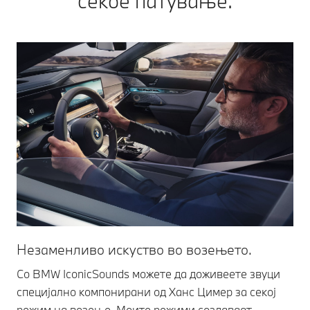
секое патување.
поддршка на
Или од
сите
далечина со
патувања.
апликацијата
Комплетен
My BMW, или
пакет за
при
безбедност и
маневрирање
удобност при
во паркинг
патување.
простор.
Незаменливо искуство во возењето.
Со BMW IconicSounds можете да доживеете звуци
специјално компонирани од Ханс Цимер за секој
режим на возење. Моите режими создаваат