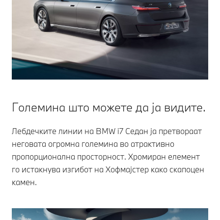
Големина што можете да ја видите.
Лебдечките линии на BMW i7 Седан ја претвораат
неговата огромна големина во атрактивно
пропорционална просторност. Хромиран елемент
го истакнува изгибот на Хофмајстер како скапоцен
камен.