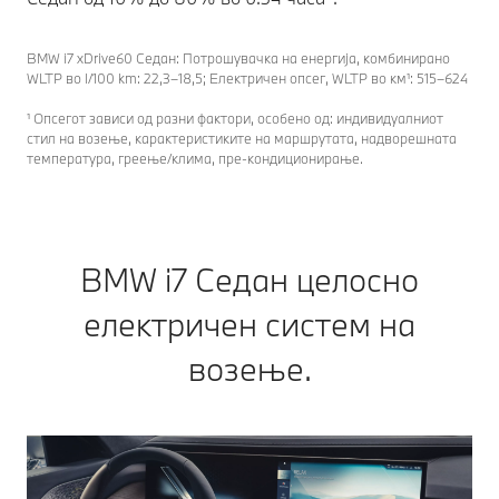
BMW i7 xDrive60 Седан: Потрошувачка на енергија, комбинирано
WLTP во l/100 km: 22,3–18,5; Електричен опсег, WLTP во км¹: 515–624
¹ Опсегот зависи од разни фактори, особено од: индивидуалниот
стил на возење, карактеристиките на маршрутата, надворешната
температура, греење/клима, пре-кондиционирање.
BMW i7 Седан целосно
електричен систем на
возење.