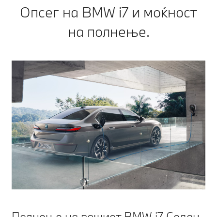
Опсег на BMW i7 и моќност
на полнење.
Полнење на вашиот BMW i7 Седан