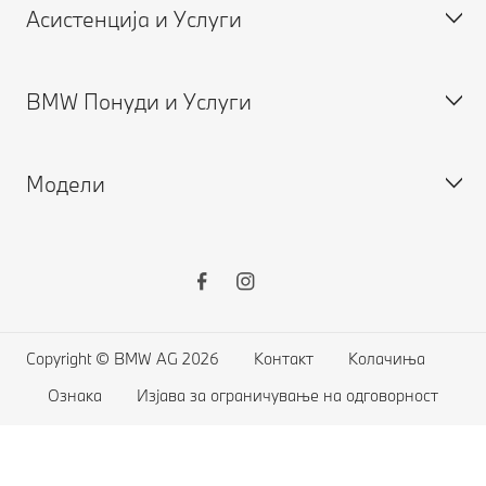
Асистенција и Услуги
Кариера
BMW Понуди и Услуги
Закажете сервис
MY BMW Апликација
Модели
Гаранции
Нови
Користени
BMW Финансиски Услуги
BMW X Серија
BMW Серија 8
BMW Серија 7
Copyright © BMW AG 2026
Контакт
Колачиња
BMW Серија 5
Ознака
Изјава за ограничување на одговорност
BMW Серија 4
BMW Серија 3