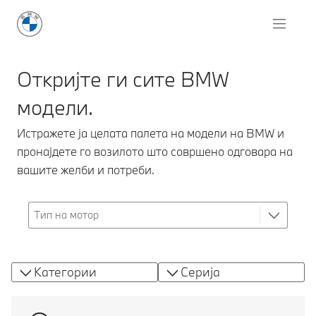
Откријте ги сите BMW
модели.
Истражете ја целата палета на модели на BMW и
пронајдете го возилото што совршено одговара на
вашите желби и потреби.
Категории
Серија