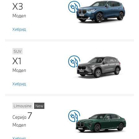
X3
Модел
Хибрид
SUV
X1
Модел
Хибрид
Limousine
New
7
Серија
Модел
Хибрид