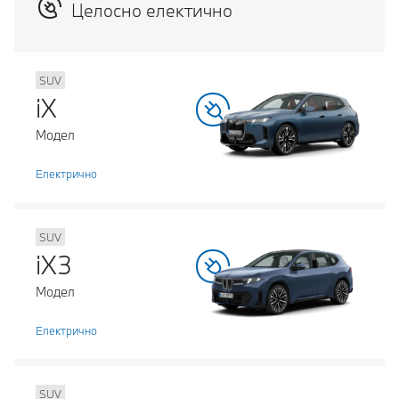
Целосно електично
SUV
iX
Модел
Електрично
SUV
iX3
Модел
Електрично
SUV