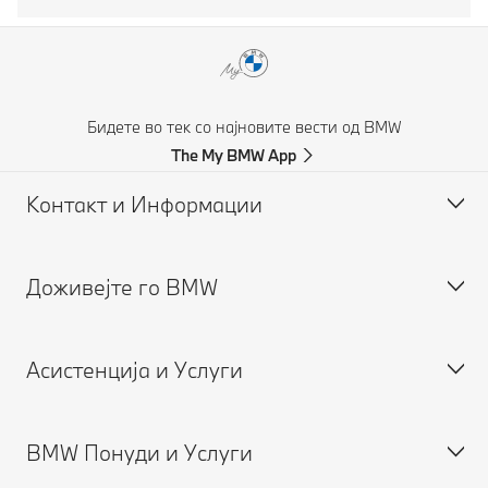
Бидете во тек со најновите вести од BMW
The My BMW App
Контакт и Информации
Доживејте го BMW
Помош при незгода
Побарајте понуда
Асистенција и Услуги
Кариера
BMW Понуди и Услуги
Закажете сервис