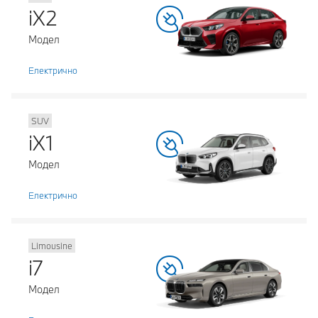
iX2
Модел
Електрично
SUV
iX1
Модел
Електрично
Limousine
i7
Модел