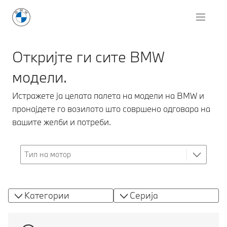
Откријте ги сите BMW
модели.
Истражете ја целата палета на модели на BMW и
пронајдете го возилото што совршено одговара на
вашите желби и потреби.
Категории
Серија