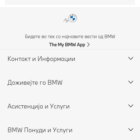
Бидете во тек со најновите вести од BMW
The My BMW App
Контакт и Информации
Доживејте го BMW
Помош при незгода
Побарајте понуда
Асистенција и Услуги
Кариера
BMW Понуди и Услуги
Закажете сервис