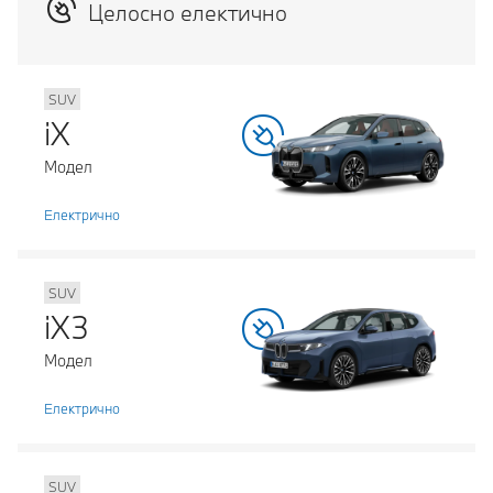
Целосно електично
SUV
iX
Модел
Електрично
SUV
iX3
Модел
Електрично
SUV