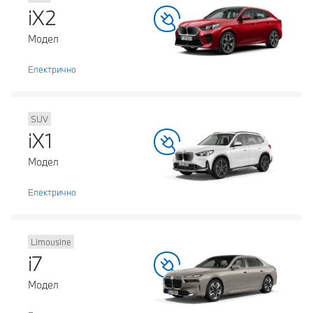
iX2
Модел
Електрично
SUV
iX1
Модел
Електрично
Limousine
i7
Модел