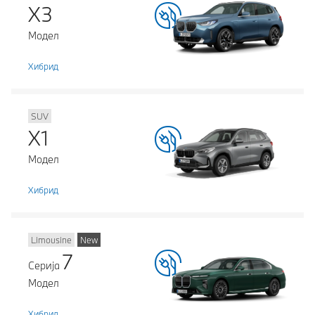
X3
Модел
Хибрид
SUV
X1
Модел
Хибрид
Limousine
New
7
Серија
Модел
Хибрид