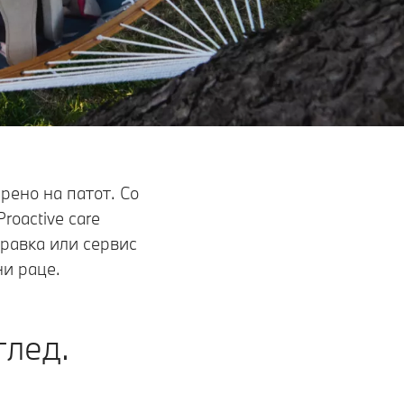
рено на патот. Со
oactive care
равка или сервис
ни раце.
глед.