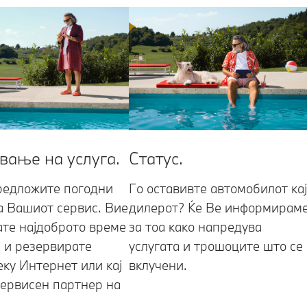
вање на услуга.
Статус.
редложите погодни
Го оставивте автомобилот кај
а Вашиот сервис. Вие
дилерот? Ќе Ве информирам
ате најдоброто време
за тоа како напредува
а и резервирате
услугата и трошоците што се
еку Интернет или кај
вклучени.
ервисен партнер на