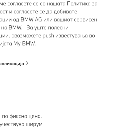
ме согласете се со нашата Политика за
ост и согласете се да добивате
ации од BMW AG или вашиот сервисен
 на BMW. За уште полесни
ции, овозможете push известувања во
ијата My BMW.
апликација
 по фиксна цена.
 учествува ширум