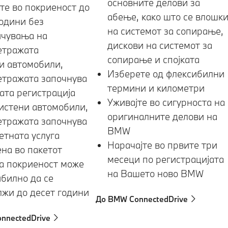
основните делови за
те во покриеност до
абење, како што се влошк
одини без
на системот за сопирање,
ичувања на
дискови на системот за
етражата
сопирање и спојката
и автомобили,
Изберете од флексибилни
етражата започнува
термини и километри
ата регистрација
Уживајте во сигурноста на
истени автомобили,
оригиналните делови на
етражата започнува
BMW
етната услуга
Нарачајте во првите три
на во пакетот
месеци по регистрацијата
а покриеност може
на Вашето ново BMW
билно да се
жи до десет години
До BMW ConnectedDrive
nnectedDrive