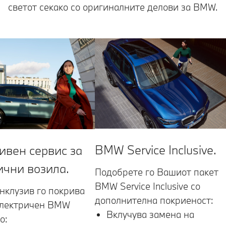
светот секако со оригиналните делови за BMW.
BMW Service Inclusive.
ивен сервис за
ични возила.
Подобрете го Вашиот пакет
BMW Service Inclusive со
нклузив го покрива
дополнителна покриеност:
електричен BMW
Вклучува замена на
о: