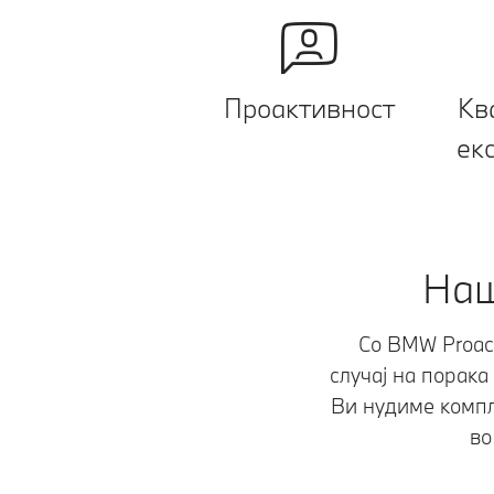
Проактивност
Кв
ек
Нaш
Со BMW Proact
случај на порака
Ви нудиме компл
во