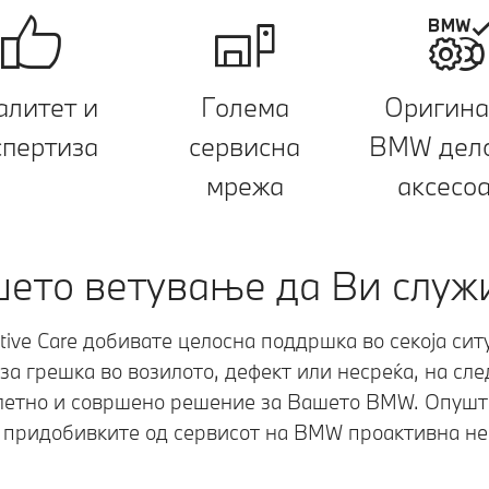
алитет и
Голема
Оригина
спертиза
сервисна
BMW дело
мрежа
аксесо
ето ветување да Ви служ
ive Care добивате целосна поддршка во секоја ситу
 за грешка во возилото, дефект или несреќа, на сл
етно и совршено решение за Вашето BMW. Опуште
 придобивките од сервисот на BMW проактивна не