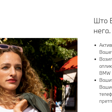
Што 
нега.
Актив
Ваше
Возил
аплик
BMW
Вашит
Вашио
телеф
претп