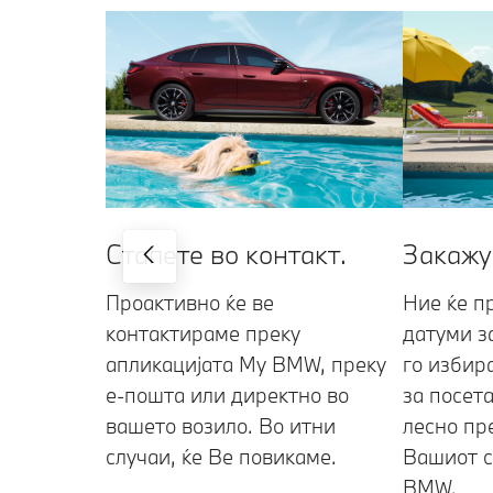
Закажу
Стапете во контакт.
Ние ќе п
Проактивно ќе ве
датуми з
контактираме преку
го избир
апликацијата My BMW, преку
за посет
е-пошта или директно во
лесно пр
вашето возило. Во итни
Вашиот с
случаи, ќе Ве повикаме.
BMW.