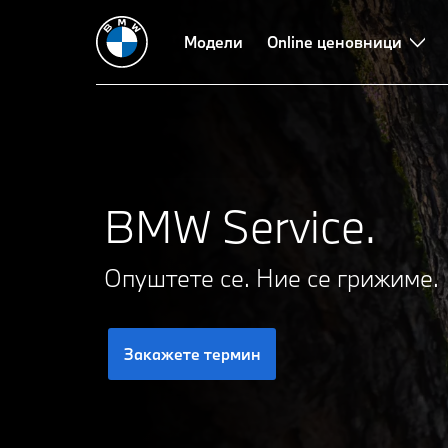
Proactive Care
Пакет со сервис
Модели
Пакет со поправка
Online ценовници
Пом
BMW Service.
Опуштете се. Ние се грижиме.
Закажете термин