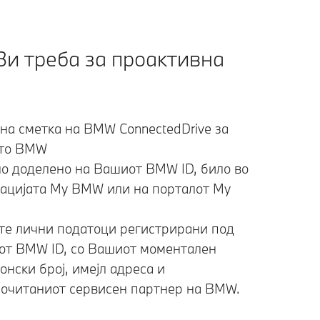
Ви треба за проактивна
на сметка на BMW ConnectedDrive за
то BMW
о доделено на Вашиот BMW ID, било во
ацијата My BMW или на порталот My
е лични податоци регистрирани под
т BMW ID, со Вашиот моментален
онски број, имејл адреса и
очитаниот сервисен партнер на BMW.