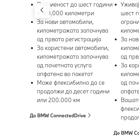
Покриеност до шест години
Уживај
и 120.000 километри
шест г
За нови автомобили,
огран
километражата започнува
килом
од првата регистрација
За нов
За користени автомобили,
килом
километражата започнува
од прв
од почетната услуга
За кор
опфатена во пакетот
килом
Може флексибилно да се
од поч
продолжи до десет години
опфате
или 200.000 км
Вашат
флекси
До BMW ConnectedDrive
продол
До BMW Co