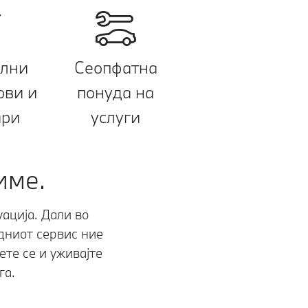
лни
Сеопфатна
ви и
понуда на
ари
услуги
име.
ација. Дали во
едниот сервис ние
те се и уживајте
га.