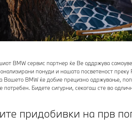
шиот BMW сервис партнер ќе Ве оддржува самоуве
онализирани понуди и нашата посветеност преку Pr
а Вашето BMW ќе добие прецизно одржување, поп
е потребен. Бидете сигурни, секогаш сте во одлич
те придобивки на прв по