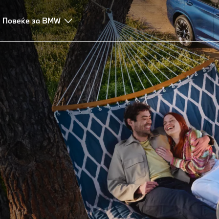
ош на пат
Повеќе за BMW
Сервис и заштеда
Поправка и грижа
ЧПП