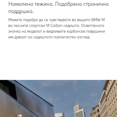
Намалена тежина. Подобрена странична
П
поддршка.
и
Можете подобро да се чувствувате во вашето BMW M
Во
во лесните спортски M Carbon седишта. Осветлената
по
значка на моделот и видливите карбонски површини
ше
им даваат на седиштата поелегантен изглед.
ав