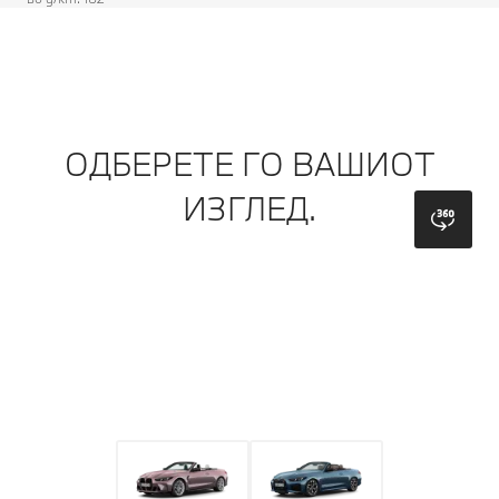
ОДБЕРЕТЕ ГО ВАШИОТ
ИЗГЛЕД.
bmw
Модел
Боја
Фелна
Кровна облога
Ентериер
Л