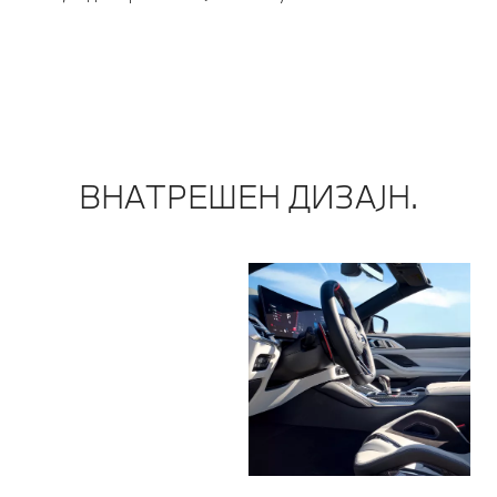
об
по
ВНАТРЕШЕН ДИЗАЈН.