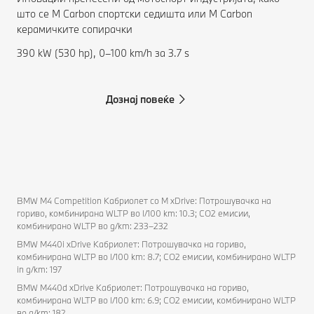
што се M Carbon спортски седишта или M Carbon
керамичките сопирачки
390 kW (530 hp), 0–100 km/h за 3.7 s
Дознај повеќе
BMW M4 Competition Кабриолет со M xDrive: Потрошувачка на
гориво, комбинирана WLTP во l/100 km: 10.3; CO2 емисии,
комбинирано WLTP во g/km: 233–232
BMW M440i xDrive Кабриолет: Потрошувачка на гориво,
комбинирана WLTP во l/100 km: 8.7; CO2 емисии, комбинирано WLTP
in g/km: 197
BMW M440d xDrive Кабриолет: Потрошувачка на гориво,
комбинирана WLTP во l/100 km: 6.9; CO2 емисии, комбинирано WLTP
во g/km: 182