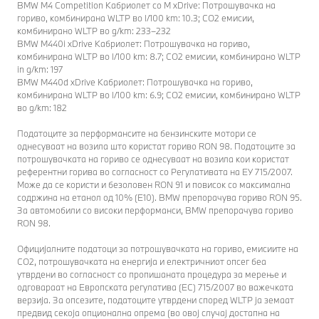
BMW M4 Competition Кабриолет со M xDrive: Потрошувачка на
гориво, комбинирана WLTP во l/100 km: 10.3; CO2 емисии,
комбинирано WLTP во g/km: 233–232
BMW M440i xDrive Кабриолет: Потрошувачка на гориво,
комбинирана WLTP во l/100 km: 8.7; CO2 емисии, комбинирано WLTP
in g/km: 197
BMW M440d xDrive Кабриолет: Потрошувачка на гориво,
комбинирана WLTP во l/100 km: 6.9; CO2 емисии, комбинирано WLTP
во g/km: 182
Податоците за перформансите на бензинските мотори се
однесуваат на возила што користат гориво RON 98. Податоците за
потрошувачката на гориво се однесуваат на возила кои користат
референтни горива во согласност со Регулативата на ЕУ 715/2007.
Може да се користи и безоловен RON 91 и повисок со максимална
содржина на етанол од 10% (E10). BMW препорачува гориво RON 95.
За автомобили со високи перформанси, BMW препорачува гориво
RON 98.
Официјалните податоци за потрошувачката на гориво, емисиите на
CO2, потрошувачката на енергија и електричниот опсег беа
утврдени во согласност со пропишаната процедура за мерење и
одговараат на Европската регулатива (EC) 715/2007 во важечката
верзија. За опсезите, податоците утврдени според WLTP ја земаат
предвид секоја опционална опрема (во овој случај достапна на