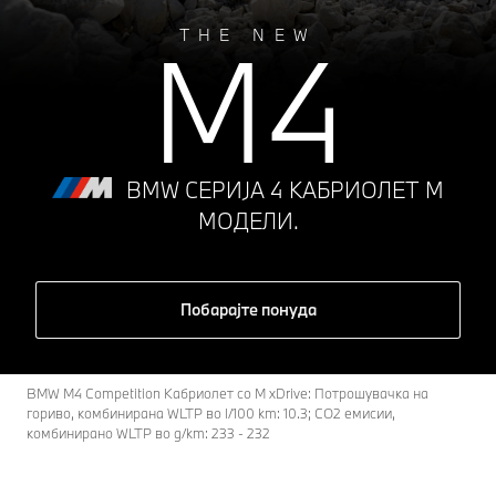
M4
THE NEW
BMW СЕРИЈА 4 КАБРИОЛЕТ M
МОДЕЛИ.
Побарајте понуда
BMW M4 Competition Кабриолет со M xDrive: Потрошувачка на
гориво, комбинирана WLTP во l/100 km: 10.3; CO2 емисии,
комбинирано WLTP во g/km: 233 - 232