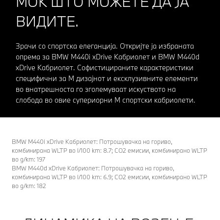
МОЌ ШТО МОЖЕТЕ ДА ЈА
ВИДИТЕ.
Зрачи со спортска елеганција. Откријте ја избраната
опрема за BMW M440i xDrive Кабриолет и BMW M440d
xDrive Кабриолет. Софистицираните карактеристики
специфични за М дизајнот и ексклузивните елементи
во внатрешноста го зголемуваат искуството на
слобода во овие супериорни М спортски кабриолети.
BMW M440i xDrive Кабриолет: Потрошувачка на гориво,
комбинирана WLTP во l/100 km: 8.7; CO2 емисии, комбинирано WLTP
во g/km: 197
BMW M440d xDrive Кабриолет: Потрошувачка на гориво,
комбинирана WLTP во l/100 km: 6.9; CO2 емисии, комбинирано WLTP
во g/km: 182