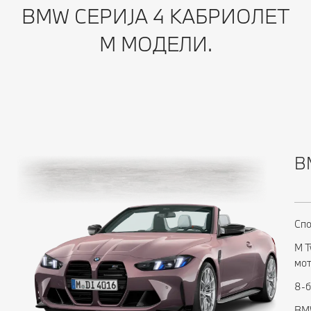
BMW СЕРИЈА 4 КАБРИОЛЕТ
M МОДЕЛИ.
B
Спо
M T
мо
8-б
BMW