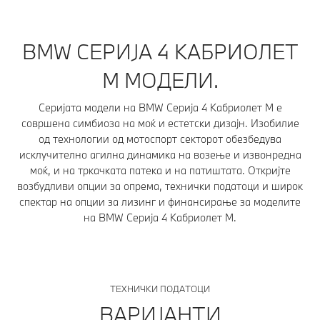
BMW СЕРИЈА 4 КАБРИОЛЕТ
M МОДЕЛИ.
Серијата модели на BMW Серија 4 Кабриолет М е
совршена симбиоза на моќ и естетски дизајн. Изобилие
од технологии од мотоспорт секторот обезбедува
исклучително агилна динамика на возење и извонредна
моќ, и на тркачката патека и на патиштата. Откријте
возбудливи опции за опрема, технички податоци и широк
спектар на опции за лизинг и финансирање за моделите
на BMW Серија 4 Кабриолет М.
ТЕХНИЧКИ ПОДАТОЦИ
ВАРИЈАНТИ