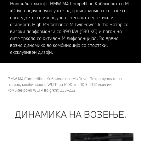
Волшебен дизајн. BMW M4 Competition Кабриолет со M
xDrive воодушевува уште од првиот момент кога ќе го
погледнете: го издвојуваат неговата естетика и
агилност, High Performance M TwinPower Turbo мотор со
високи перформанси со 390 kW (530 КС) и погон на
сите тркала со активен М диференцијал. За врвна
возна динамика во комбинација со спортски,
ексклузивен дизајн.
BMW M4 Competition Кабриолет со M xDrive: Потрошувачка на
гориво, комбинирана WLTP во l/100 km: 10.3; CO2 емисии,
комбинирано WLTP во g/km: 233–232
ДИНАМИКА НА ВОЗЕЊЕ.