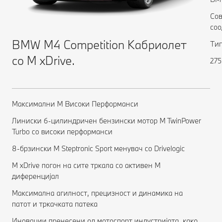
Сов
соо
BMW M4 Competition Кабриолет
Тип
со M xDrive.
275
Максимални М Високи Перформанси
Линиски 6-цилиндричен бензински мотор M TwinPower
Turbo со високи перформанси
8-брзински M Steptronic Sport менувач со Drivelogic
M xDrive погон на сите тркала со активен М
диференцијал
Максимална агилност, прецизност и динамика на
патот и тркачката патека
Иновации пренесени од мотоспорт индустријата, како