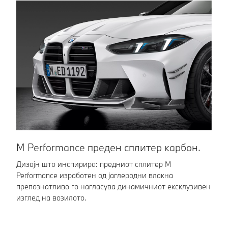
M Performance преден сплитер карбон.
M
Дизајн што инспирира: предниот сплитер M
Це
Performance изработен од јаглеродни влакна
до
препознатливо го нагласува динамичниот ексклузивен
ра
изглед на возилото.
вп