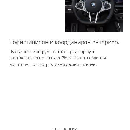
Софистициран и координиран ентериер.
Е
п
Луксузната инструмент табла ја усовршува
внатрешноста на вашето BMW. Црната облога е
Со
надополнета со атрактивни двојни шевови.
Ve
пи
се
ТЕХНОЛОГИИ