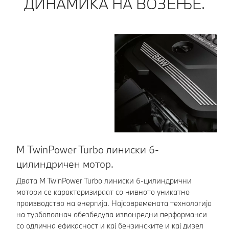
ДИНАМИКА НА ВОЗЕЊЕ.
M TwinPower Turbo линиски 6-
М
цилиндричен мотор.
Сп
по
Двата M TwinPower Turbo линиски 6-цилиндрични
по
мотори се карактеризираат со нивното уникатно
кр
производство на енергија. Најсовремената технологија
на турбополнач обезбедува извонредни перформанси
со одлична ефикасност и кај бензинските и кај дизел