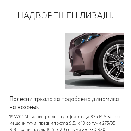
НАДВОРЕШЕН ДИЗАЈН.
Полесни тркала за подобрена динамика
Н
на возење.
Го
за
19"/20" М лиени тркала со двојни краци 825 M Silver со
ви
мешани гуми, предни тркала 9.5J x 19 со гуми 275/35
Тр
R19, задни тркала 10.5J x 20 со гуми 285/30 R20.