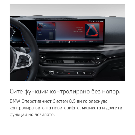
да видите колку
особено во
простор за
преоптоварен
маневрирање
сообраќај. Во
имате.
итен случај,
вашето BMW ќе
го сопира
вашето возило
и автоматски
повторно ќе
тргне.
Сите функции контролирано без напор.
В
BMW Оперативниот Систем 8.5 ви го олеснува
Ко
контролирањето на навигацијата, музиката и другите
Pe
функции на возилото.
ва
со
об
по