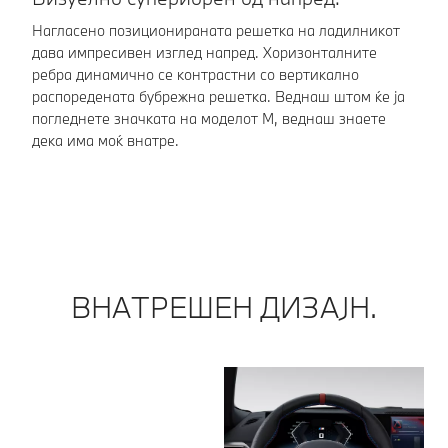
Нагласено позиционираната решетка на ладилникот
Мо
дава импресивен изглед напред. Хоризонталните
ре
ребра динамично се контрастни со вертикално
BM
распоредената бубрежна решетка. Веднаш штом ќе ја
пр
погледнете значката на моделот М, веднаш знаете
ка
дека има моќ внатре.
фу
вр
ВНАТРЕШЕН ДИЗАЈН.