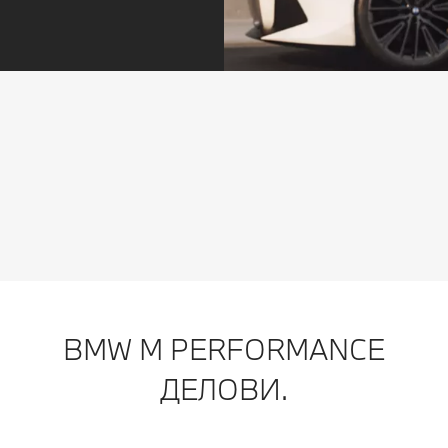
Сервис – токму кога ви треба.
Секогаш чекор понапред. Дали доспева сервис или
се истрошени гумите: ве контактираме навремено.
Можете да закажете сервис директно преку
пораката во вашата апликација My BMW. А потоа
опуштете се додека го продолжувате патувањето.
BMW M PERFORMANCE
ДЕЛОВИ.