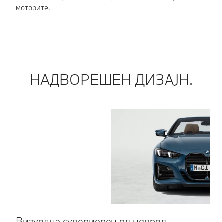
моторите.
НАДВОРЕШЕН ДИЗАЈН.
Визуелно супериорен од напред.
Н