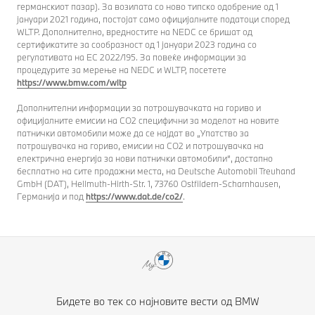
германскиот пазар). За возилата со ново типско одобрение од 1
јануари 2021 година, постојат само официјалните податоци според
WLTP. Дополнително, вредностите на NEDC се бришат од
сертификатите за сообразност од 1 јануари 2023 година со
регулативата на ЕС 2022/195. За повеќе информации за
процедурите за мерење на NEDC и WLTP, посетете
https://www.bmw.com/wltp
Дополнителни информации за потрошувачката на гориво и
официјалните емисии на CO2 специфични за моделот на новите
патнички автомобили може да се најдат во „Упатство за
потрошувачка на гориво, емисии на CO2 и потрошувачка на
електрична енергија за нови патнички автомобили“, достапно
бесплатно на сите продажни места, на Deutsche Automobil Treuhand
GmbH (DAT), Hellmuth-Hirth-Str. 1, 73760 Ostfildern-Scharnhausen,
Германија и под
https://www.dat.de/co2/
.
Бидете во тек со најновите вести од BMW