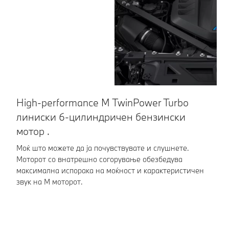
High-performance M TwinPower Turbo
Н
линиски 6-цилиндричен бензински
б
мотор .
Си
бл
Моќ што можете да ја почувствувате и слушнете.
St
Моторот со внатрешно согорување обезбедува
ис
максимална испорака на моќност и карактеристичен
ав
звук на M моторот.