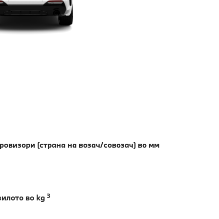
овизори (страна на возач/совозач) во мм
3
илото во kg