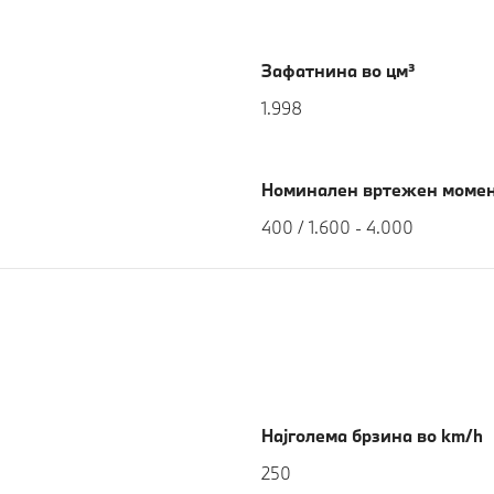
Зафатнина во цм³
1.998
Номинален вртежен момен
400 / 1.600 - 4.000
Најголема брзина во km/h
250