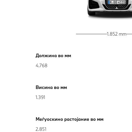
1.852 mm
Должина во мм
4.768
Висина во мм
1.391
Меѓуоскино растојание во мм
2.851