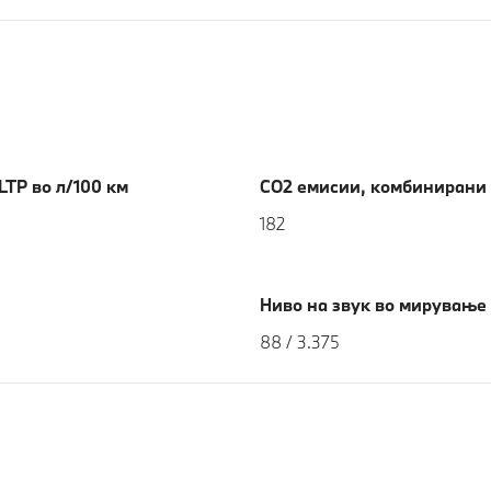
TP во л/100 км
CO2 емисии, комбинирани 
182
Ниво на звук во мирување в
88 / 3.375