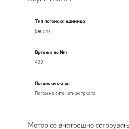
Тип погонска единица
Бензин
Вртежи во Nm
400
Погонски склоп
Погон на сите четири тркала
Мотор со внатрешно согорувањ