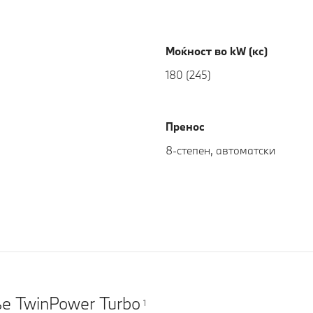
Моќност во kW (кс)
180 (245)
Пренос
8-степен, автоматски
е TwinPower Turbo
1