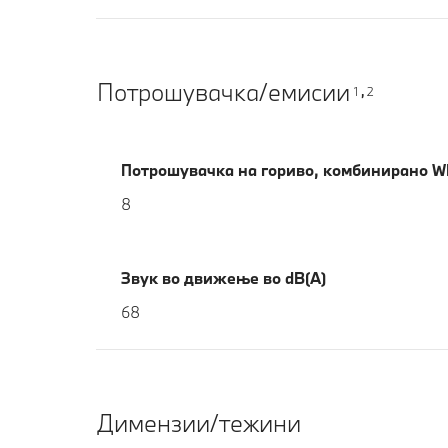
Потрошувачка/емисии
1
2
,
Потрошувачка на гориво, комбинирано WL
8
Звук во движење во dB(A)
68
Димензии/тежини