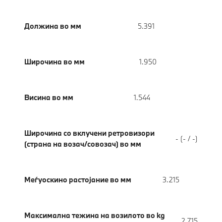
Должина во мм
5.391
Широчина во мм
1.950
Висина во мм
1.544
Широчина со вклучени ретровизори
- (- / -)
(страна на возач/совозач) во мм
Меѓуоскино растојание во мм
3.215
Максимална тежина на возилото во kg
2.715