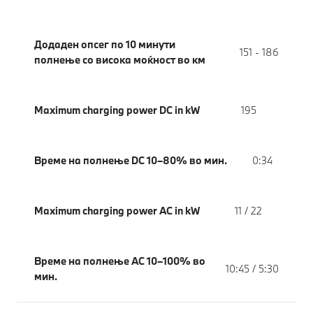
Додаден опсег по 10 минути
151 - 186
полнење со висока моќност во км
Maximum charging power DC in kW
195
Време на полнење DC 10–80% во мин.
0:34
Maximum charging power AC in kW
11 / 22
Време на полнење AC 10–100% во
10:45 / 5:30
мин.