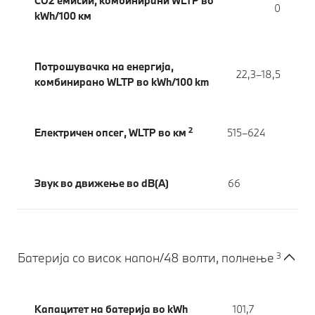
CO2 емисии, комбинирани WLTP во
0
kWh/100 км
Потрошувачка на енергија,
22,3–18,5
комбинирано WLTP во kWh/100 km
2
Електричен опсег, WLTP во км
515–624
Звук во движење во dB(A)
66
3
Батерија со висок напон/48 волти, полнење
Капацитет на батерија во kWh
101,7