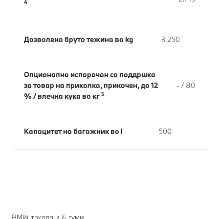
4
Дозволена бруто тежина во kg
3.250
Опционално испорачан со поддршка
за товар на приколка, прикочен, до 12
- / 80
5
% / влечна кука во кг
Капацитет на багажник во l
500
BMW тркала и & гуми