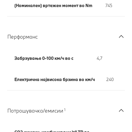
(Номинален) вртежен момент во Nm
745
Перформанс
Забрзување 0-100 км/ч во с
4,7
Електрична највисока брзина во км/ч
240
1
Потрошувачка/емисии