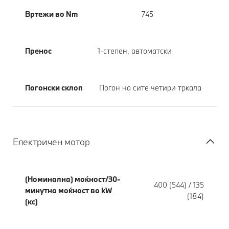
Вртежи во Nm
745
Пренос
1-степен, автоматски
Погонски склоп
Погон на сите четири тркала
Електричен мотор
(Номинална) моќност/30-
400 (544) / 135
минутна моќност во kW
(184)
(кс)