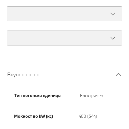
Вкупен погон
Тип погонска единица
Електричен
Моќност во kW (кс)
400 (544)