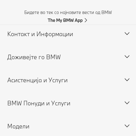
Бидете во тек со најновите вести од BMW
The My BMW App
Контакт и Информации
Доживејте го BMW
Помош при незгода
Побарајте понуда
Асистенција и Услуги
Кариера
BMW Понуди и Услуги
Закажете сервис
MY BMW Апликација
Модели
Гаранции
Нови