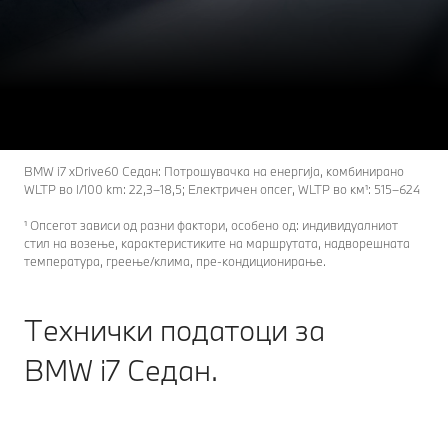
i7
THE
Модели на BMW i7 Седан.
Побарајте понуда
Откријте сега
BMW i7 xDrive60 Седан: Потрошувачка на енергија, комбинирано
WLTP во l/100 km: 22,3–18,5; Електричен опсег, WLTP во км¹: 515–624
¹ Опсегот зависи од разни фактори, особено од: индивидуалниот
стил на возење, карактеристиките на маршрутата, надворешната
температура, греење/клима, пре-кондиционирање.
Технички податоци за
BMW i7 Седан.