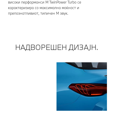
високи перформанси M TwinPower Turbo се
82
карактеризира со максимална моќност и
пр
препознатливиот, типичен M звук.
па
НАДВОРЕШЕН ДИЗАЈН.