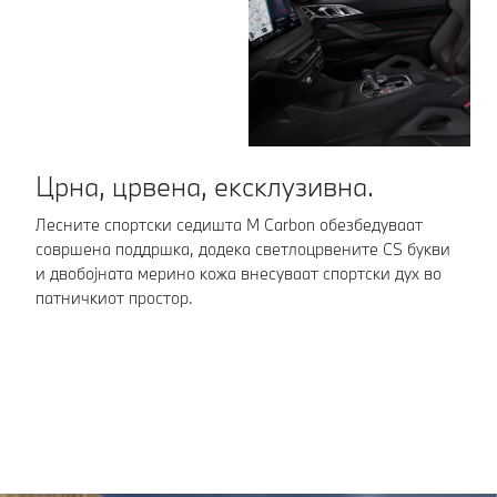
Црна, црвена, ексклузивна.
П
д
Лесните спортски седишта M Carbon обезбедуваат
совршена поддршка, додека светлоцрвените CS букви
Во
и двобојната мерино кожа внесуваат спортски дух во
по
патничкиот простор.
ше
ав