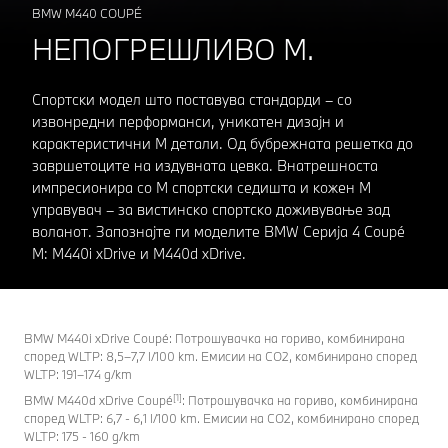
BMW M440 COUPÉ
НЕПОГРЕШЛИВО М.
Спортски модел што поставува стандарди – со
извонредни перформанси, уникатен дизајн и
карактеристични M детали. Од бубрежната решетка до
завршетоците на издувната цевка. Внатрешноста
импресионира со M спортски седишта и кожен M
управувач – за вистинско спортско доживување зад
воланот. Запознајте ги моделите BMW Серија 4 Coupé
M: M440i xDrive и M440d xDrive.
BMW M440i xDrive Coupé: Потрошувачка на гориво, комбинирана
според WLTP: 8,5–7,7 l/100 km. Емисии на CO2, комбинирано според
WLTP: 191–174 g/km
[1]
BMW M440d xDrive Coupé
: Потрошувачка на гориво, комбинирана
според WLTP: 6,7 - 6,1 l/100 km. Емисии на CO2, комбинирано според
WLTP: 175 - 160 g/km