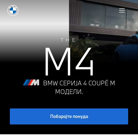
Пронајди дилер
M4
THE
BMW СЕРИЈА 4 COUPÉ M
МОДЕЛИ.
Побарајте понуда