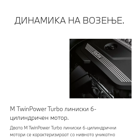
ДИНАМИКА НА ВОЗЕЊЕ.
M TwinPower Turbo линиски 6-
М
цилиндричен мотор.
Сп
Ди
Двата M TwinPower Turbo линиски 6-цилиндрични
во
мотори се карактеризираат со нивното уникатно