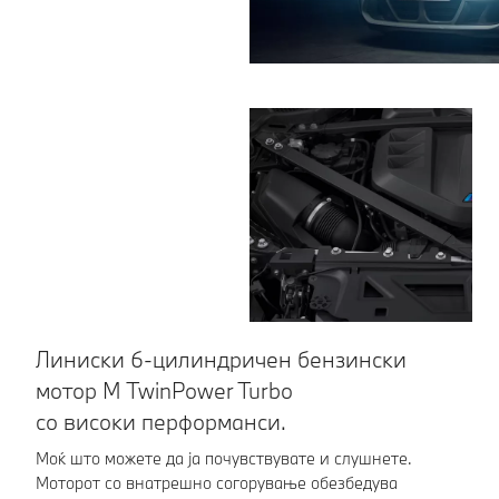
Линиски 6-цилиндричен бензински
В
мотор M TwinPower Turbo
Пр
со високи перформанси.
во
ус
Моќ што можете да ја почувствувате и слушнете.
Моторот со внатрешно согорување обезбедува