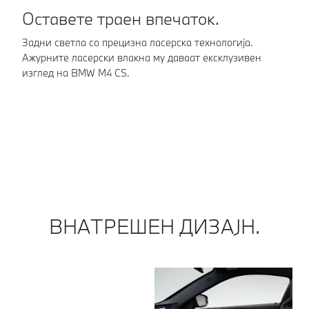
Оставете траен впечаток.
Ф
Задни светла со прецизна ласерска технологија.
Ин
Ажурните ласерски влакна му даваат ексклузивен
сп
изглед на BMW M4 CS.
ка
ВНАТРЕШЕН ДИЗАЈН.