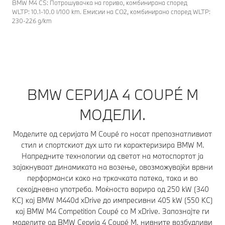
BMW M4 CS: Потрошувачка на гориво, комбинирана според
WLTP: 10.1-10.0 l/100 km. Емисии на CO2, комбинирано според WLTP:
230-226 g/km
BMW СЕРИЈА 4 COUPÉ M
МОДЕЛИ.
Моделите од серијата M Coupé го носат препознатливиот
стил и спортскиот дух што ги карактеризира BMW M.
Напредните технологии од светот на мотоспортот ја
зајакнуваат динамиката на возење, овозможувајќи врвни
перформанси како на тркачката патека, така и во
секојдневна употреба. Моќноста варира од 250 kW (340
КС) кај BMW M440d xDrive до импресивни 405 kW (550 КС)
кај BMW M4 Competition Coupé со M xDrive. Запознајте ги
моделите од BMW Серија 4 Coupé M, нивните возбудливи