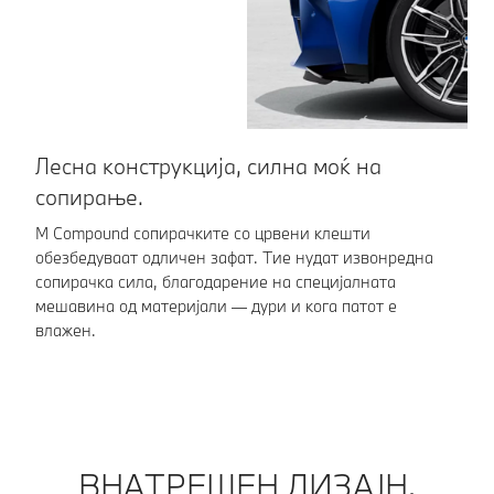
Лесна конструкција, силна моќ на
П
сопирање.
т
M Compound сопирачките со црвени клешти
CF
обезбедуваат одличен зафат. Тие нудат извонредна
сп
сопирачка сила, благодарение на специјалната
по
мешавина од материјали — дури и кога патот е
св
влажен.
ВНАТРЕШЕН ДИЗАЈН.