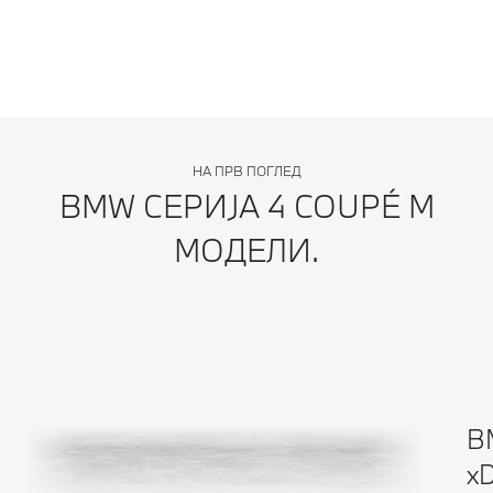
НА ПРВ ПОГЛЕД
BMW СЕРИЈА 4 COUPÉ M
МОДЕЛИ.
B
xD