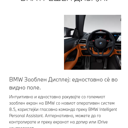
BMW Заоблен Дисплеј: едноставно сè во
С
видно поле.
Со
за
Интуитивно и едноставно ракувајте со големиот
си
заоблен екран на BMW со новиот оперативен систем
ча
8.5, користејќи гласовна команда преку BMW Intelligent
Personal Assistant. Алтернативно, можете да го
контролирате и преку екранот на допир или iDrive