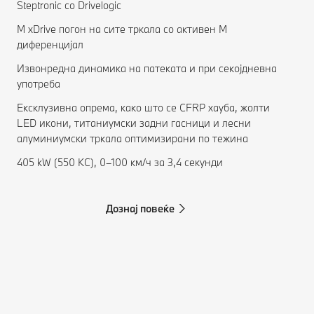
Steptronic со Drivelogic
M xDrive погон на сите тркала со активен M
диференцијал
Извонредна динамика на патеката и при секојдневна
употреба
Ексклузивна опрема, како што се CFRP хауба, жолти
LED икони, титаниумски задни гасници и лесни
алуминиумски тркала оптимизирани по тежина
405 kW (550 KC), 0–100 км/ч за 3,4 секунди
Дознај повеќе