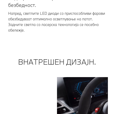
безбедност.
Сј
за
Напред, светлите LED диоди со приспособливи фарови
во
обезбедуваат оптимално осветлување на патот.
во
Задните светла со ласерска технологија се посебно
обележје.
ВНАТРЕШЕН ДИЗАЈН.