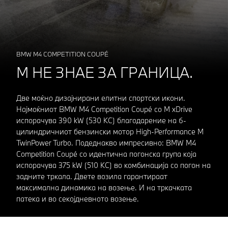
BMW M4 COMPETITION COUPÉ
М НЕ ЗНАЕ ЗА ГРАНИЦА.
Две моќно дизајнирани елитни спортски икони.
Најмоќниот BMW M4 Competition Coupé со M xDrive
испорачува 390 kW (530 КС) благодарение на 6-
цилиндричниот бензински мотор High-Performance M
TwinPower Turbo. Подеднакво импресивно: BMW M4
Competition Coupé со идентична погонска група која
испорачува 375 kW (510 КС) во комбинација со погон на
задните тркала. Двете возила гарантираат
максимална динамика на возење. И на тркачката
патека и во секојдневното возење.