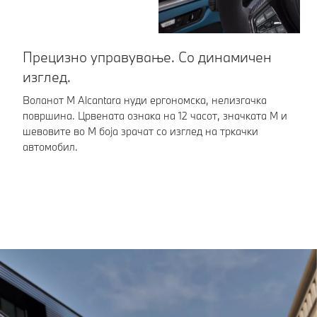
Прецизно управување. Со динамичен
Н
изглед.
п
Воланот M Alcantara нуди ергономска, нелизгачка
Мо
површина. Црвената ознака на 12 часот, значката М и
во
шевовите во М боја зрачат со изглед на тркачки
зн
автомобил.
им