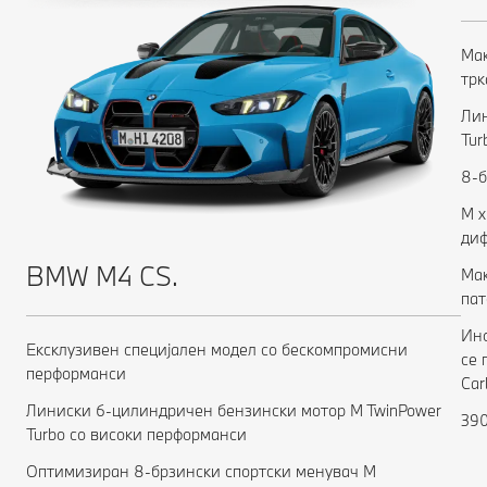
Мак
трк
Лин
Tur
8-б
M x
диф
BMW M4 CS.
Мак
пат
Ино
Ексклузивен специјален модел со бескомпромисни
се 
перформанси
Car
Линиски 6-цилиндричен бензински мотор M TwinPower
390
Turbo со високи перформанси
Оптимизиран 8-брзински спортски менувач M