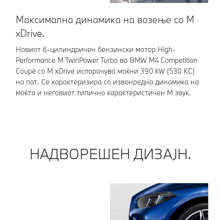
Максимална динамика на возење со M
И
xDrive.
Но
Pe
Новиот 6-цилиндричен бензински мотор High-
Co
Performance M TwinPower Turbo во BMW M4 Competition
им
Coupé со M xDrive испорачува моќни 390 kW (530 КС)
ис
на пат. Се карактеризира со извонредна динамика на
зв
моќта и неговиот типично карактеристичен М звук.
НАДВОРЕШЕН ДИЗАЈН.