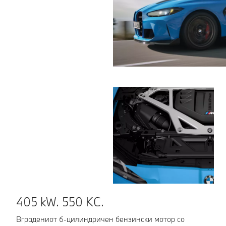
405 kW. 550 КС.
Т
Вградениот 6-цилиндричен бензински мотор со
М 