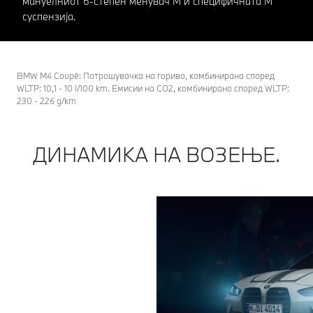
мануелниот 6-степен менувач M и специфичната M
суспензија.
BMW M4 Coupé: Потрошувачка на гориво, комбинирана според
WLTP: 10,1 - 10 l/100 km. Емисии на CO2, комбинирано според WLTP:
230 - 226 g/km
ДИНАМИКА НА ВОЗЕЊЕ.