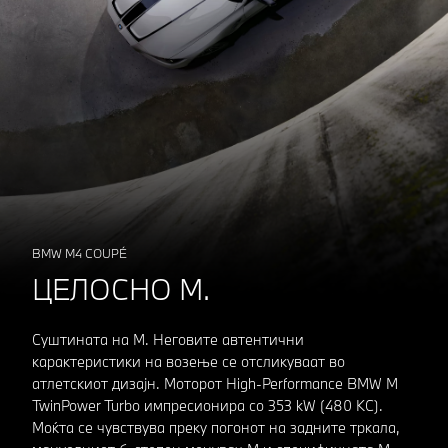
BMW M4 COUPÉ
ЦЕЛОСНО М.
Суштината на M. Неговите автентични
карактеристики на возење се отсликуваат во
атлетскиот дизајн. Моторот High-Performance BMW M
TwinPower Turbo импресионира со 353 kW (480 КС).
Моќта се чувствува преку погонот на задните тркала,