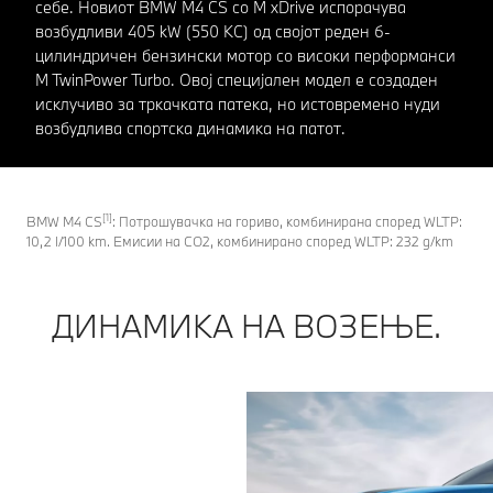
себе. Новиот BMW M4 CS со M xDrive испорачува
возбудливи 405 kW (550 КС) од својот реден 6-
цилиндричен бензински мотор со високи перформанси
M TwinPower Turbo. Овој специјален модел е создаден
исклучиво за тркачката патека, но истовремено нуди
возбудлива спортска динамика на патот.
[1]
BMW M4 CS
: Потрошувачка на гориво, комбинирана според WLTP:
10,2 l/100 km. Емисии на CO2, комбинирано според WLTP: 232 g/km
ДИНАМИКА НА ВОЗЕЊЕ.