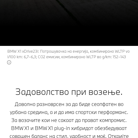
X1
THE
Модели на BMW X1.
Побарајте понуда
BMW X1 xDrive23i: Потрошувачка на енергија, комбинирано WLTP vo
l/100 km: 6,7–6,3; CO2 емисии, комбинирано WLTP во g/km: 152–143
Задоволство при возење.
Доволно разноврсен за да биде сеопфатен во
урбана средина, а и да има спортски перформанс.
За возачите кои не сакаат да прават компромис.
BMW X1 и BMW X1 plug-in хибридот обезбедуваат
совршен баланс на стил, удобност и моќ. Откријте