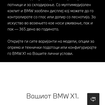
патници и за складирање. Со мултимедијален
кокпит и BMW заоблен дисплеј кој можете да го
контролирате со глас или допир со леснотија. За
искуство во возењето кое носи уживање, пак и
пак — 365 дена во годината.
Откријте ги сите варијанти на модели, опции за
опрема и технички податоци или конфигурирајте
го BMW X1 на Вашите лични услови.
Вашиот BMW X1.
bmw