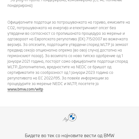
пондерирана)
Официјалните податоци за потрошувачката на гориво, емисиите на
CO2, потрошувачката на енергија и електричниот опсег беа
утврдени во согласност со пропишаната процедура за мерење и
одговараат на Европската регулатива (EК) 715/2007 во важечката
верзија. За опсезите, податоците утврдени според WLTP ја земаат
предвид секоја опционална опрема (во овој случај достапна на
германскиот пазар). За возилата со ново типско одобрение од 1
јануари 2021 година, постојат само официјалните податоци според
WLTP. Дополнително, вредностите на NEDC се бришат од
сертификатите за сообразност од 1 јануари 2023 година со
регулативата на ЕС 2022/195. За повеќе информации за
процедурите за мерење NEDC и WLTP, посетете ја
www.bmw.com/wltp
Бидете во тек со најновите вести од BMW