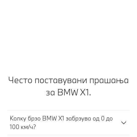
ул
Секогаш чекор понапред. Дали доспева сервис
или се истрошени гумите: ние ќе Ве
контактираме навремено. Можете да закажете
сервис директно преку пораката во вашата
апликација My BMW. А потоа опуштете се додека
го продолжувате патувањето.
Често поставувани прашања
за BMW X1.
Колку брзо BMW X1 забрзува од 0 до
100 км/ч?