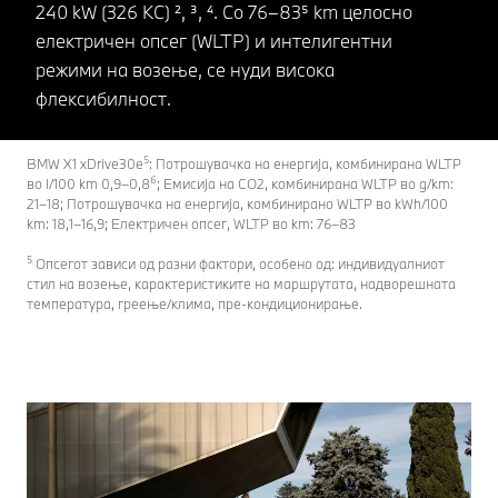
240 kW (326 КС) ², ³, ⁴. Со 76–83⁵ km целосно
електричен опсег (WLTP) и интелигентни
режими на возење, се нуди висока
флексибилност.
5
BMW X1 xDrive30e
: Потрошувачка на енергија, комбинирана WLTP
6
во l/100 km 0,9–0,8
; Емисија на CO2, комбинирана WLTP во g/km:
21–18; Потрошувачка на енергија, комбинирано WLTP во kWh/100
km: 18,1–16,9; Електричен опсег, WLTP во km: 76–83
5
Опсегот зависи од разни фактори, особено од: индивидуалниот
стил на возење, карактеристиките на маршрутата, надворешната
температура, греење/клима, пре-кондиционирање.