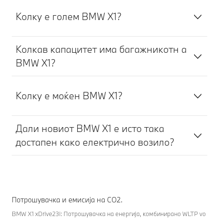
Колку е голем BMW X1?
Колкав капацитет има багажникотн а
BMW X1?
Колку е моќен BMW X1?
Дали новиот BMW X1 е исто така
достапен како електрично возило?
Потрошувачка и емисија на CO2.
BMW X1 xDrive23i: Потрошувачка на енергија, комбинирано WLTP vo