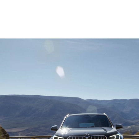
l/100 km: 6,7–6,3; CO2 емисии, комбинирано WLTP во g/km: 152–143