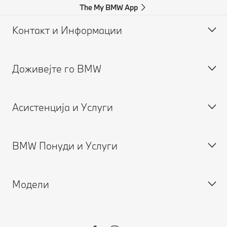
The My BMW App
Контакт и Информации
Доживејте го BMW
Помош при незгода
Побарајте понуда
Асистенција и Услуги
Кариера
BMW Понуди и Услуги
Закажете сервис
MY BMW Апликација
Модели
Гаранции
Нови
Користени
BMW Финансиски Услуги
BMW X Серија