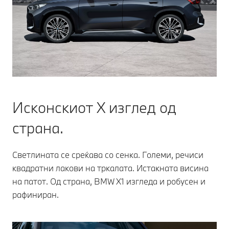
Исконскиот X изглед од
страна.
Светлината се среќава со сенка. Големи, речиси
квадратни лакови на тркалата. Истакната висина
на патот. Од страна, BMW X1 изгледа и робусен и
рафиниран.