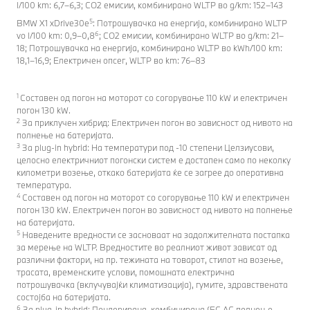
l/100 km: 6,7–6,3; CO2 емисии, комбинирано WLTP во g/km: 152–143
5
BMW X1 xDrive30e
: Потрошувачка на енергија, комбинирано WLTP
6
vo l/100 km: 0,9–0,8
; CO2 емисии, комбинирано WLTP во g/km: 21–
18; Потрошувачка на енергија, комбинирано WLTP во kWh/100 km:
18,1–16,9; Електричен опсег, WLTP во km: 76–83
1
Составен од погон на моторот со согорување 110 kW и електричен
погон 130 kW.
2
За приклучен хибрид: Електричен погон во зависност од нивото на
полнење на батеријата.
3
За plug-in hybrid: На температури под -10 степени Целзиусови,
целосно електричниот погонски систем е достапен само по неколку
километри возење, откако батеријата ќе се загрее до оперативна
температура.
4
Составен од погон на моторот со согорување 110 kW и електричен
погон 130 kW. Електричен погон во зависност од нивото на полнење
на батеријата.
5
Наведените вредности се засноваат на задолжителната постапка
за мерење на WLTP. Вредностите во реалниот живот зависат од
различни фактори, на пр. тежината на товарот, стилот на возење,
трасата, временските услови, помошната електрична
потрошувачка (вклучувајќи климатизација), гумите, здравствената
состојба на батеријата.
6
За plug-in hybrid: Пондерирана, комбинирана (EC AC полнење