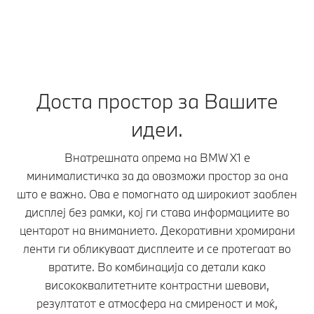
Доста простор за Вашите
идеи.
Внатрешната опрема на BMW X1 е
минималистичка за да овозможи простор за она
што е важно. Ова е помогнато од широкиот заоблен
дисплеј без рамки, кој ги става информациите во
центарот на вниманието. Декоративни хромирани
ленти ги обликуваат дисплеите и се протегаат во
вратите. Во комбинација со детали како
висококвалитетните контрастни шевови,
резултатот е атмосфера на смиреност и моќ,