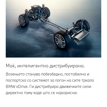
Моќ, интелигентно дистрибуирана.
По
и 
Возењето станува побезбедно, постабилно и
поспортско со системот за погон на сите тркала
7-б
BMW xDrive. Ги дистрибуира движечките сили
оп
директно таму каде што се најкорисни.
по
пр
во