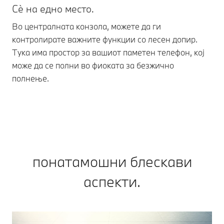
Сѐ на едно место.
Пр
Во централната конзола, можете да ги
Во
контролирате важните функции со лесен допир.
со
Тука има простор за вашиот паметен телефон, кој
Не
може да се полни во фиоката за безжично
гр
полнење.
понатамошни блескави
аспекти.