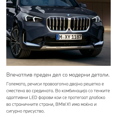
Впечатлив преден дел со модерни детали.
Не
Големата, речиси правоаголна двојна решетка е
За
сместена во средината. Во комбинација со тенките
шо
адаптивни LED фарови кои се протегаат длабоко
ст
во страничните страни, BMW X1 има моќно и
Ис
сигурно присуство.
пр