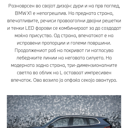
Разноврсен во својот дизајн: дури и на прв поглед,
BMW X1 е непогрешлив. На предната страна,
впечатливите, речиси правоаголни двојни решетки
и тенки LED фарови се комбинираат за да создадат
моќно присуство. Од страна, впечатокот е на
исправени пропорции и големи површини.
Продолжениот раб на покривот ги нагласува
лебедчките линии на неговата силуета. На
модерната задна страна, три-димензионалните
светла во облик на L оставаат импресивен
впечаток. Ова возило ја опфаќа секоја авантура.