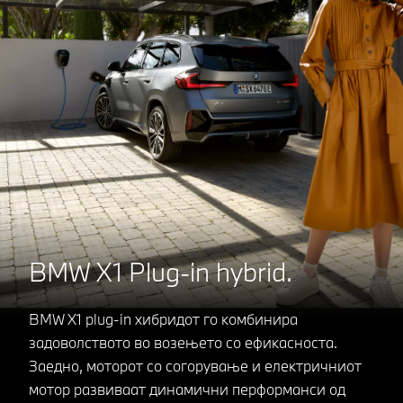
BMW X1 Plug-in hybrid.
BMW X1 plug-in хибридот го комбинира
задоволството во возењето со ефикасноста.
Заедно, моторот со согорување и електричниот
мотор развиваат динамични перформанси од