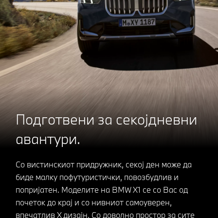
Подготвени за секојдневни
авантури.
Со вистинскиот придружник, секој ден може да
биде малку пофутуристички, повозбудлив и
попријатен. Моделите на BMW X1 се со Вас од
почеток до крај и со нивниот самоуверен,
впечатлив X дизајн. Со доволно простор за сите