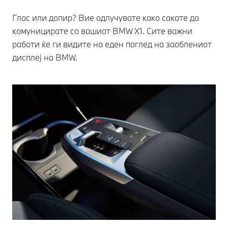
Глас или допир? Вие одлучувате како сакате да
комуницирате со вашиот BMW X1. Сите важни
работи ќе ги видите на еден поглед на заоблениот
дисплеј на BMW.